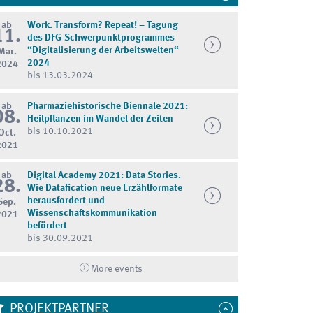
ab
Work. Transform? Repeat! – Tagung
11.
des DFG-Schwerpunktprogrammes
“Digitalisierung der Arbeitswelten“
Mar.
2024
2024
bis 13.03.2024
ab
Pharmaziehistorische Biennale 2021:
08.
Heilpflanzen im Wandel der Zeiten
bis 10.10.2021
Oct.
2021
ab
Digital Academy 2021: Data Stories.
28.
Wie Datafication neue Erzählformate
herausfordert und
Sep.
Wissenschaftskommunikation
2021
befördert
bis 30.09.2021
More events
PROJEKTPARTNER