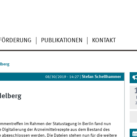
FÖRDERUNG
PUBLIKATIONEN
KONTAKT
elberg
Stefan Schellhammer
08/30/2019 - 14:27
|
idelberg
mentreffen im Rahmen der Statustagung in Berlin fand nun
Die Digitalierung der Arzneimittelrezepte aus dem Bestand des
bgeschlossen werden. Die Dateien stehen nun für die weitere